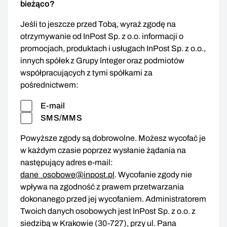
bieżąco?
Jeśli to jeszcze przed Tobą, wyraź zgodę na
otrzymywanie od InPost Sp. z o.o. informacji o
promocjach, produktach i usługach InPost Sp. z o.o.,
innych spółek z Grupy Integer oraz podmiotów
współpracujących z tymi spółkami za
pośrednictwem:
E-mail
SMS/MMS
Powyższe zgody są dobrowolne. Możesz wycofać je
w każdym czasie poprzez wysłanie żądania na
następujący adres e-mail:
dane_osobowe@inpost.pl
. Wycofanie zgody nie
wpływa na zgodność z prawem przetwarzania
dokonanego przed jej wycofaniem. Administratorem
Twoich danych osobowych jest InPost Sp. z o.o. z
siedzibą w Krakowie (30-727), przy ul. Pana