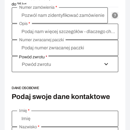
do 25 kg
Numer zamówienia
*
Pozwól nam zidentyfikować zamówienie
Opis
*
Podaj nam więcej szczegółów - dlaczego chcesz zwrócić towar, co jest powodem?
Numer zwracanej paczki
Podaj numer zwracanej paczki
Powód zwrotu
*
Powód zwrotu
DANE OSOBOWE
Podaj swoje dane kontaktowe
Imię
*
Wprowadź swoje dane osobowe
Imię
Nazwisko
*