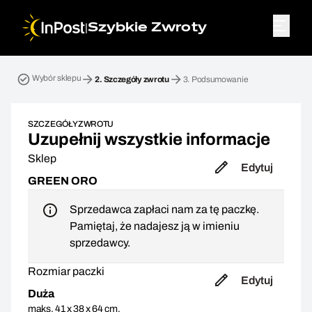
|
Szybkie Zwroty
Przesyłka zwrotna. Krok 2: Szczegóły zwrotu
Wybór sklepu
2.
Szczegóły zwrotu
3.
Podsumowanie
SZCZEGÓŁY ZWROTU
Uzupełnij wszystkie informacje
Sklep
Edytuj
GREEN ORO
Sprzedawca zapłaci nam za tę paczkę.
Pamiętaj, że nadajesz ją w imieniu
sprzedawcy.
Rozmiar paczki
Edytuj
Duża
maks. 41 x 38 x 64 cm,