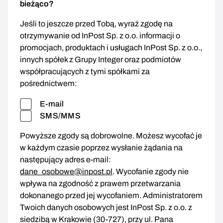
bieżąco?
Jeśli to jeszcze przed Tobą, wyraź zgodę na
otrzymywanie od InPost Sp. z o.o. informacji o
promocjach, produktach i usługach InPost Sp. z o.o.,
innych spółek z Grupy Integer oraz podmiotów
współpracujących z tymi spółkami za
pośrednictwem:
E-mail
SMS/MMS
Powyższe zgody są dobrowolne. Możesz wycofać je
w każdym czasie poprzez wysłanie żądania na
następujący adres e-mail:
dane_osobowe@inpost.pl
. Wycofanie zgody nie
wpływa na zgodność z prawem przetwarzania
dokonanego przed jej wycofaniem. Administratorem
Twoich danych osobowych jest InPost Sp. z o.o. z
siedzibą w Krakowie (30-727), przy ul. Pana