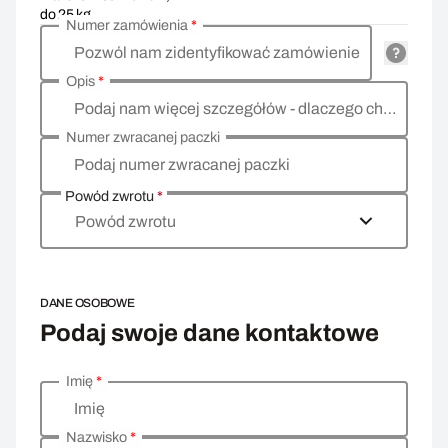
do 25 kg
Numer zamówienia
*
Pozwól nam zidentyfikować zamówienie
Opis
*
Podaj nam więcej szczegółów - dlaczego chcesz zwrócić towar, co jest powodem?
Numer zwracanej paczki
Podaj numer zwracanej paczki
Powód zwrotu
*
Powód zwrotu
DANE OSOBOWE
Podaj swoje dane kontaktowe
Imię
*
Wprowadź swoje dane osobowe
Imię
Nazwisko
*