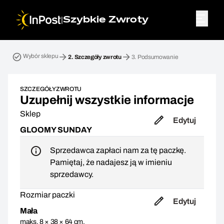
|
Szybkie Zwroty
Przesyłka zwrotna. Krok 2: Szczegóły zwrotu
Wybór sklepu
2.
Szczegóły zwrotu
3.
Podsumowanie
SZCZEGÓŁY ZWROTU
Uzupełnij wszystkie informacje
Sklep
Edytuj
GLOOMY SUNDAY
Sprzedawca zapłaci nam za tę paczkę.
Pamiętaj, że nadajesz ją w imieniu
sprzedawcy.
Rozmiar paczki
Edytuj
Mała
maks. 8 × 38 × 64 cm,