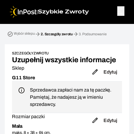
|
Szybkie Zwroty
Przesyłka zwrotna. Krok 2: Szczegóły zwrotu
Wybór sklepu
2.
Szczegóły zwrotu
3.
Podsumowanie
SZCZEGÓŁY ZWROTU
Uzupełnij wszystkie informacje
Sklep
Edytuj
G11 Store
Sprzedawca zapłaci nam za tę paczkę.
Pamiętaj, że nadajesz ją w imieniu
sprzedawcy.
Rozmiar paczki
Edytuj
Mała
maks. 8 × 38 × 64 cm,