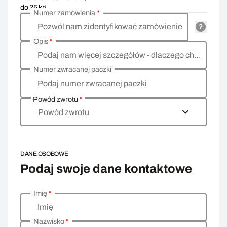
do 25 kg
Numer zamówienia
*
Pozwól nam zidentyfikować zamówienie
Opis
*
Podaj nam więcej szczegółów - dlaczego chcesz zwrócić towar, co jest powodem?
Numer zwracanej paczki
Podaj numer zwracanej paczki
Powód zwrotu
*
Powód zwrotu
DANE OSOBOWE
Podaj swoje dane kontaktowe
Imię
*
Wprowadź swoje dane osobowe
Imię
Nazwisko
*