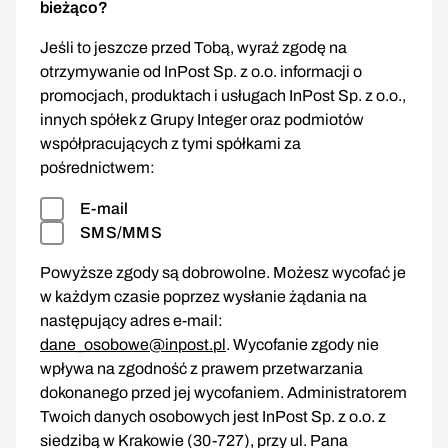
bieżąco?
Jeśli to jeszcze przed Tobą, wyraź zgodę na
otrzymywanie od InPost Sp. z o.o. informacji o
promocjach, produktach i usługach InPost Sp. z o.o.,
innych spółek z Grupy Integer oraz podmiotów
współpracujących z tymi spółkami za
pośrednictwem:
E-mail
SMS/MMS
Powyższe zgody są dobrowolne. Możesz wycofać je
w każdym czasie poprzez wysłanie żądania na
następujący adres e-mail:
dane_osobowe@inpost.pl
. Wycofanie zgody nie
wpływa na zgodność z prawem przetwarzania
dokonanego przed jej wycofaniem. Administratorem
Twoich danych osobowych jest InPost Sp. z o.o. z
siedzibą w Krakowie (30-727), przy ul. Pana