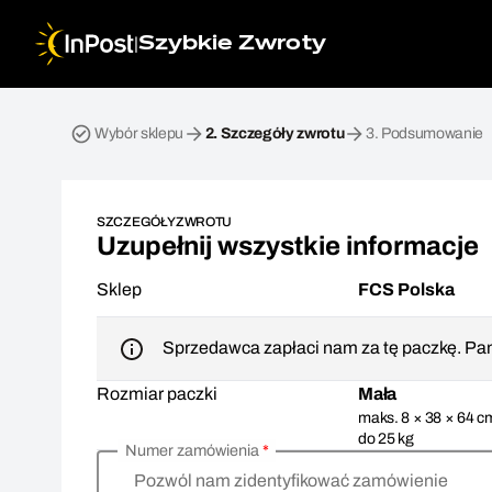
|
Szybkie Zwroty
Przesyłka zwrotna. Krok 2: Szczegóły zwrotu
Wybór sklepu
2.
Szczegóły zwrotu
3.
Podsumowanie
SZCZEGÓŁY ZWROTU
Uzupełnij wszystkie informacje
Sklep
FCS Polska
Sprzedawca zapłaci nam za tę paczkę. Pam
Rozmiar paczki
Mała
maks. 8 × 38 × 64 c
do 25 kg
Numer zamówienia
*
Pozwól nam zidentyfikować zamówienie