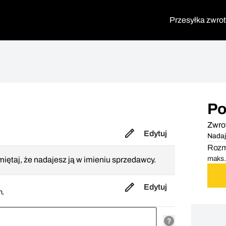
Przesyłka zwro
Po
Zwro
Edytuj
Nadaj
Rozmi
maks. 
iętaj, że nadajesz ją w imieniu sprzedawcy.
Edytuj
m,