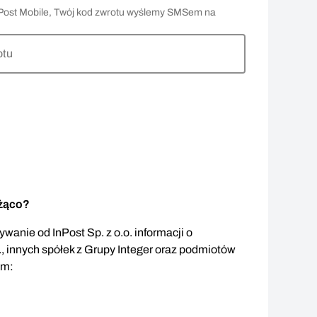
 InPost Mobile, Twój kod zwrotu wyślemy SMSem na
otu
eżąco?
wanie od InPost Sp. z o.o. informacji o
., innych spółek z Grupy Integer oraz podmiotów
em: