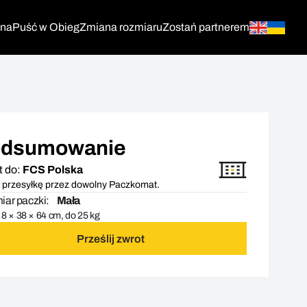
tna
Puść w Obieg
Zmiana rozmiaru
Zostań partnerem
dsumowanie
t do:
FCS Polska
 przesyłkę przez dowolny Paczkomat.
ar paczki:
Mała
8 × 38 × 64 cm, do 25 kg
Prześlij zwrot