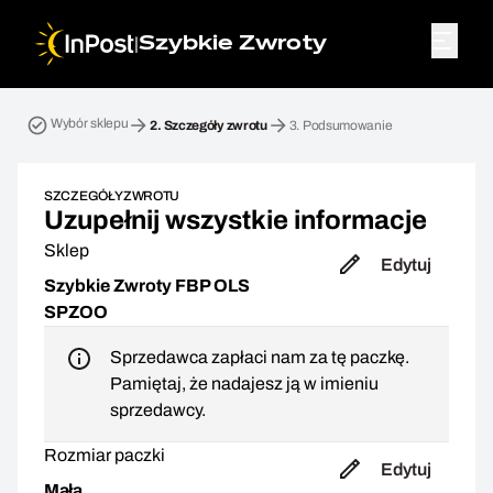
|
Szybkie Zwroty
Przesyłka zwrotna. Krok 2: Szczegóły zwrotu
Wybór sklepu
2.
Szczegóły zwrotu
3.
Podsumowanie
SZCZEGÓŁY ZWROTU
Uzupełnij wszystkie informacje
Sklep
Edytuj
Szybkie Zwroty FBP OLS
SPZOO
Sprzedawca zapłaci nam za tę paczkę.
Pamiętaj, że nadajesz ją w imieniu
sprzedawcy.
Rozmiar paczki
Edytuj
Mała