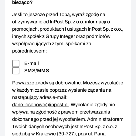
bieżąco?
Jeśli to jeszcze przed Tobą, wyraź zgodę na
otrzymywanie od InPost Sp. z o.o. informacji o
promocjach, produktach i usługach InPost Sp. z o.o.,
innych spółek z Grupy Integer oraz podmiotów
współpracujących z tymi spółkami za
pośrednictwem:
E-mail
SMS/MMS
Powyższe zgody są dobrowolne. Możesz wycofać je
w każdym czasie poprzez wysłanie żądania na
następujący adres e-mail:
dane_osobowe@inpost.pl
. Wycofanie zgody nie
wpływa na zgodność z prawem przetwarzania
dokonanego przed jej wycofaniem. Administratorem
Twoich danych osobowych jest InPost Sp. z o.o. z
siedzibą w Krakowie (30-727), przy ul. Pana