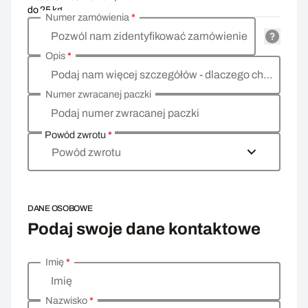
do 25 kg
Numer zamówienia
*
Pozwól nam zidentyfikować zamówienie
Opis
*
Podaj nam więcej szczegółów - dlaczego chcesz zwrócić towar, co jest powodem?
Numer zwracanej paczki
Podaj numer zwracanej paczki
Powód zwrotu
*
Powód zwrotu
DANE OSOBOWE
Podaj swoje dane kontaktowe
Imię
*
Wprowadź swoje dane osobowe
Imię
Nazwisko
*