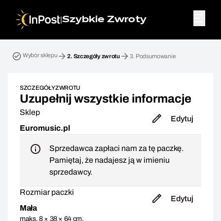
|
Szybkie Zwroty
Przesyłka zwrotna. Krok 2: Szczegóły zwrotu
Wybór sklepu
2.
Szczegóły zwrotu
3.
Podsumowanie
SZCZEGÓŁY ZWROTU
Uzupełnij wszystkie informacje
Sklep
Edytuj
Euromusic.pl
Sprzedawca zapłaci nam za tę paczkę.
Pamiętaj, że nadajesz ją w imieniu
sprzedawcy.
Rozmiar paczki
Edytuj
Mała
maks. 8 × 38 × 64 cm,