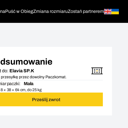
tna
Puść w Obieg
Zmiana rozmiaru
Zostań partnerem
dsumowanie
t do:
Elavia SP.K
 przesyłkę przez dowolny Paczkomat.
ar paczki:
Mała
8 × 38 × 64 cm, do 25 kg
Prześlij zwrot