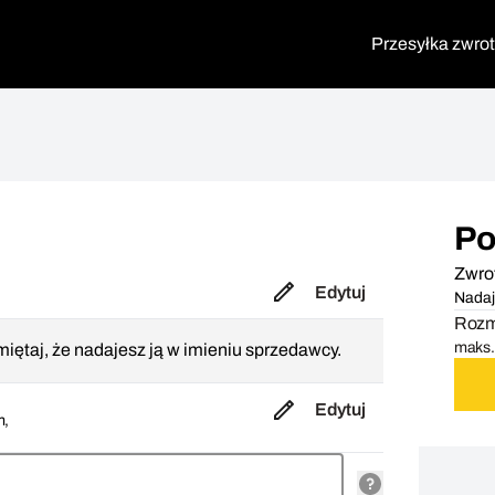
Przesyłka zwro
Po
Zwro
Edytuj
Nadaj
Rozmi
maks. 
iętaj, że nadajesz ją w imieniu sprzedawcy.
Edytuj
m,