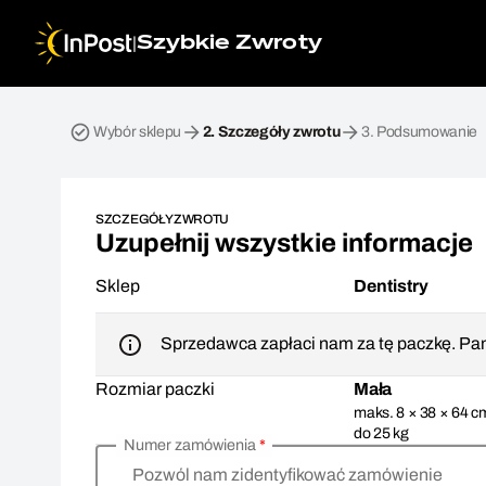
|
Szybkie Zwroty
Przesyłka zwrotna. Krok 2: Szczegóły zwrotu
Wybór sklepu
2.
Szczegóły zwrotu
3.
Podsumowanie
SZCZEGÓŁY ZWROTU
Uzupełnij wszystkie informacje
Sklep
Dentistry
Sprzedawca zapłaci nam za tę paczkę. Pam
Rozmiar paczki
Mała
maks. 8 × 38 × 64 c
do 25 kg
Numer zamówienia
*
Pozwól nam zidentyfikować zamówienie