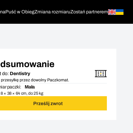
tna
Puść w Obieg
Zmiana rozmiaru
Zostań partnerem
dsumowanie
t do:
Dentistry
 przesyłkę przez dowolny Paczkomat.
ar paczki:
Mała
8 × 38 × 64 cm, do 25 kg
Prześlij zwrot