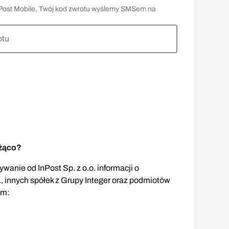
 InPost Mobile, Twój kod zwrotu wyślemy SMSem na
otu
eżąco?
wanie od InPost Sp. z o.o. informacji o
., innych spółek z Grupy Integer oraz podmiotów
em: