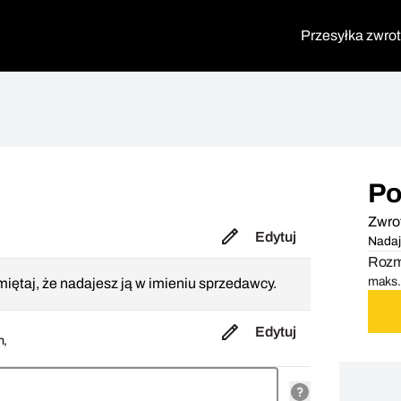
Przesyłka zwro
Po
Zwro
Edytuj
Nadaj
Rozmi
maks. 
iętaj, że nadajesz ją w imieniu sprzedawcy.
Edytuj
m,