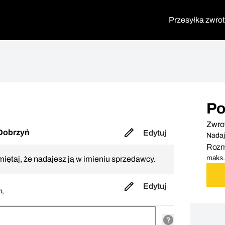
Przesyłka zwro
Po
Zwro
Dobrzyń
Edytuj
Nadaj
Rozmi
maks. 
iętaj, że nadajesz ją w imieniu sprzedawcy.
Edytuj
m,