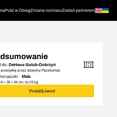
tna
Puść w Obieg
Zmiana rozmiaru
Zostań partnerem
dsumowanie
t do:
DeHeus Golub-Dobrzyń
 przesyłkę przez dowolny Paczkomat.
ar paczki:
Mała
8 × 38 × 64 cm, do 25 kg
Prześlij zwrot