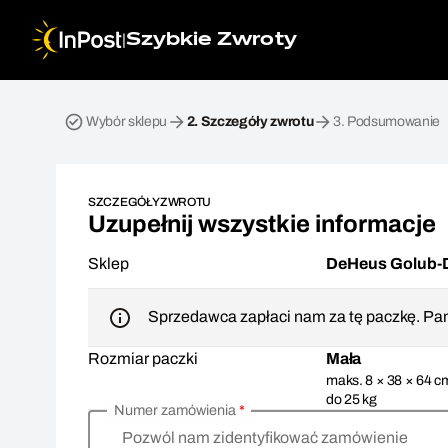
|
Szybkie Zwroty
Przesyłka zwrotna. Krok 2: Szczegóły zwrotu
Wybór sklepu
2.
Szczegóły zwrotu
3.
Podsumowanie
SZCZEGÓŁY ZWROTU
Uzupełnij wszystkie informacje
Sklep
DeHeus Golub-
Sprzedawca zapłaci nam za tę paczkę. Pam
Rozmiar paczki
Mała
maks. 8 × 38 × 64 c
do 25 kg
Numer zamówienia
*
Pozwól nam zidentyfikować zamówienie