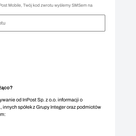
 InPost Mobile, Twój kod zwrotu wyślemy SMSem na
otu
eżąco?
wanie od InPost Sp. z o.o. informacji o
., innych spółek z Grupy Integer oraz podmiotów
em: