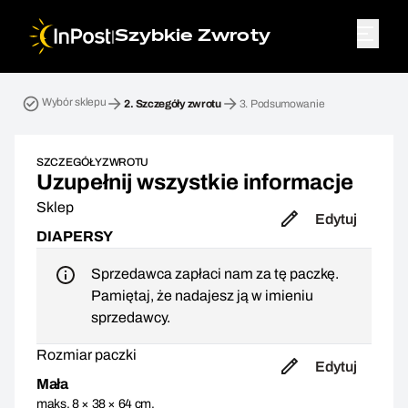
|
Szybkie Zwroty
Przesyłka zwrotna. Krok 2: Szczegóły zwrotu
Wybór sklepu
2.
Szczegóły zwrotu
3.
Podsumowanie
SZCZEGÓŁY ZWROTU
Uzupełnij wszystkie informacje
Sklep
Edytuj
DIAPERSY
Sprzedawca zapłaci nam za tę paczkę.
Pamiętaj, że nadajesz ją w imieniu
sprzedawcy.
Rozmiar paczki
Edytuj
Mała
maks. 8 × 38 × 64 cm,