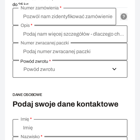
do 25 kg
Numer zamówienia
*
Pozwól nam zidentyfikować zamówienie
Opis
*
Podaj nam więcej szczegółów - dlaczego chcesz zwrócić towar, co jest powodem?
Numer zwracanej paczki
Podaj numer zwracanej paczki
Powód zwrotu
*
Powód zwrotu
DANE OSOBOWE
Podaj swoje dane kontaktowe
Imię
*
Wprowadź swoje dane osobowe
Imię
Nazwisko
*