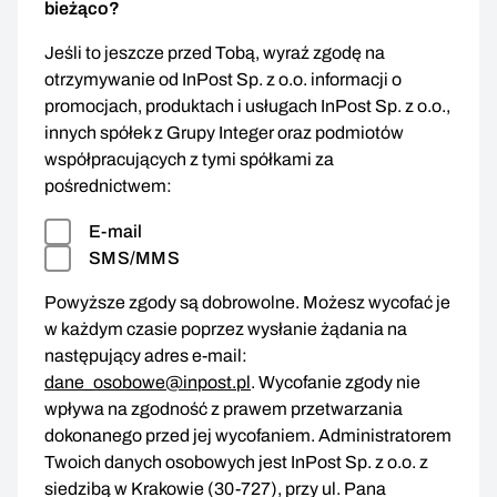
bieżąco?
Jeśli to jeszcze przed Tobą, wyraź zgodę na
otrzymywanie od InPost Sp. z o.o. informacji o
promocjach, produktach i usługach InPost Sp. z o.o.,
innych spółek z Grupy Integer oraz podmiotów
współpracujących z tymi spółkami za
pośrednictwem:
E-mail
SMS/MMS
Powyższe zgody są dobrowolne. Możesz wycofać je
w każdym czasie poprzez wysłanie żądania na
następujący adres e-mail:
dane_osobowe@inpost.pl
. Wycofanie zgody nie
wpływa na zgodność z prawem przetwarzania
dokonanego przed jej wycofaniem. Administratorem
Twoich danych osobowych jest InPost Sp. z o.o. z
siedzibą w Krakowie (30-727), przy ul. Pana