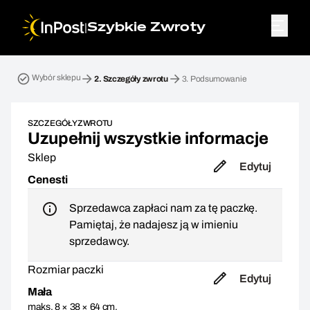
|
Szybkie Zwroty
Przesyłka zwrotna. Krok 2: Szczegóły zwrotu
Wybór sklepu
2.
Szczegóły zwrotu
3.
Podsumowanie
SZCZEGÓŁY ZWROTU
Uzupełnij wszystkie informacje
Sklep
Edytuj
Cenesti
Sprzedawca zapłaci nam za tę paczkę.
Pamiętaj, że nadajesz ją w imieniu
sprzedawcy.
Rozmiar paczki
Edytuj
Mała
maks. 8 × 38 × 64 cm,