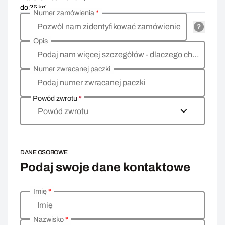
do 25 kg
Numer zamówienia
*
Pozwól nam zidentyfikować zamówienie
Opis
Podaj nam więcej szczegółów - dlaczego chcesz zwrócić towar, co jest powodem?
Numer zwracanej paczki
Podaj numer zwracanej paczki
Powód zwrotu
*
Powód zwrotu
DANE OSOBOWE
Podaj swoje dane kontaktowe
Imię
*
Wprowadź swoje dane osobowe
Imię
Nazwisko
*