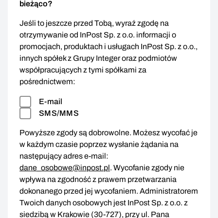
bieżąco?
Jeśli to jeszcze przed Tobą, wyraź zgodę na
otrzymywanie od InPost Sp. z o.o. informacji o
promocjach, produktach i usługach InPost Sp. z o.o.,
innych spółek z Grupy Integer oraz podmiotów
współpracujących z tymi spółkami za
pośrednictwem:
E-mail
SMS/MMS
Powyższe zgody są dobrowolne. Możesz wycofać je
w każdym czasie poprzez wysłanie żądania na
następujący adres e-mail:
dane_osobowe@inpost.pl
. Wycofanie zgody nie
wpływa na zgodność z prawem przetwarzania
dokonanego przed jej wycofaniem. Administratorem
Twoich danych osobowych jest InPost Sp. z o.o. z
siedzibą w Krakowie (30-727), przy ul. Pana