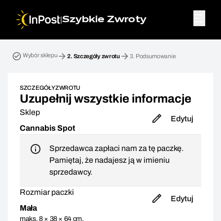
|
Szybkie Zwroty
Przesyłka zwrotna. Krok 2: Szczegóły zwrotu
Wybór sklepu
2.
Szczegóły zwrotu
3.
Podsumowanie
SZCZEGÓŁY ZWROTU
Uzupełnij wszystkie informacje
Sklep
Edytuj
Cannabis Spot
Sprzedawca zapłaci nam za tę paczkę.
Pamiętaj, że nadajesz ją w imieniu
sprzedawcy.
Rozmiar paczki
Edytuj
Mała
maks. 8 × 38 × 64 cm,