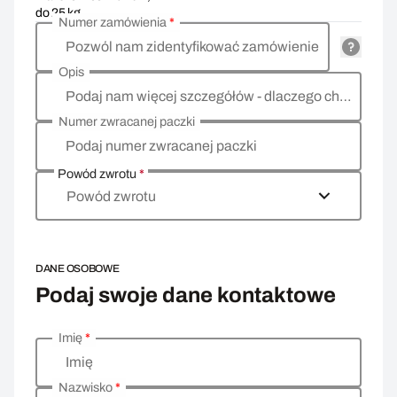
do 25 kg
Numer zamówienia
*
Pozwól nam zidentyfikować zamówienie
Opis
Podaj nam więcej szczegółów - dlaczego chcesz zwrócić towar, co jest powodem?
Numer zwracanej paczki
Podaj numer zwracanej paczki
Powód zwrotu
*
Powód zwrotu
DANE OSOBOWE
Podaj swoje dane kontaktowe
Imię
*
Wprowadź swoje dane osobowe
Imię
Nazwisko
*