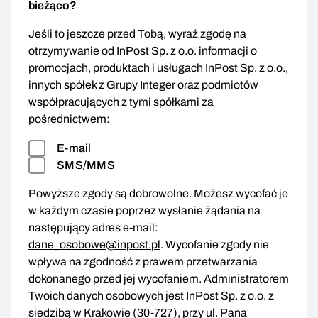
bieżąco?
Jeśli to jeszcze przed Tobą, wyraź zgodę na
otrzymywanie od InPost Sp. z o.o. informacji o
promocjach, produktach i usługach InPost Sp. z o.o.,
innych spółek z Grupy Integer oraz podmiotów
współpracujących z tymi spółkami za
pośrednictwem:
E-mail
SMS/MMS
Powyższe zgody są dobrowolne. Możesz wycofać je
w każdym czasie poprzez wysłanie żądania na
następujący adres e-mail:
dane_osobowe@inpost.pl
. Wycofanie zgody nie
wpływa na zgodność z prawem przetwarzania
dokonanego przed jej wycofaniem. Administratorem
Twoich danych osobowych jest InPost Sp. z o.o. z
siedzibą w Krakowie (30-727), przy ul. Pana