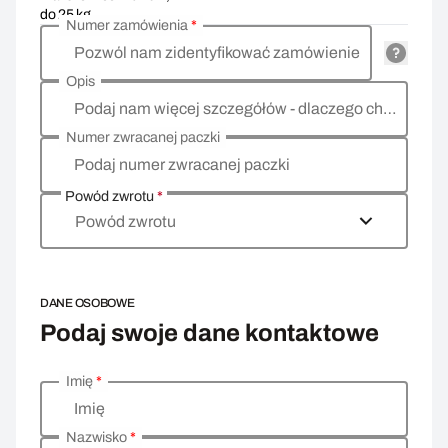
do 25 kg
Numer zamówienia
*
Pozwól nam zidentyfikować zamówienie
Opis
Podaj nam więcej szczegółów - dlaczego chcesz zwrócić towar, co jest powodem?
Numer zwracanej paczki
Podaj numer zwracanej paczki
Powód zwrotu
*
Powód zwrotu
DANE OSOBOWE
Podaj swoje dane kontaktowe
Imię
*
Wprowadź swoje dane osobowe
Imię
Nazwisko
*