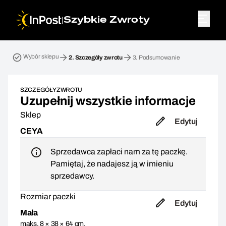
|
Szybkie Zwroty
Przesyłka zwrotna. Krok 2: Szczegóły zwrotu
Wybór sklepu
2.
Szczegóły zwrotu
3.
Podsumowanie
SZCZEGÓŁY ZWROTU
Uzupełnij wszystkie informacje
Sklep
Edytuj
CEYA
Sprzedawca zapłaci nam za tę paczkę.
Pamiętaj, że nadajesz ją w imieniu
sprzedawcy.
Rozmiar paczki
Edytuj
Mała
maks. 8 × 38 × 64 cm,