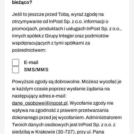
bieżąco?
Jeśli to jeszcze przed Tobą, wyraź zgodę na
otrzymywanie od InPost Sp. z o.o. informacji o
promocjach, produktach i usługach InPost Sp. z o.o.,
innych spółek z Grupy Integer oraz podmiotów
współpracujących z tymi spółkami za
pośrednictwem:
E-mail
SMS/MMS
Powyższe zgody są dobrowolne. Możesz wycofać je
w każdym czasie poprzez wysłanie żądania na
następujący adres e-mail:
dane_osobowe@inpost.pl
. Wycofanie zgody nie
wpływa na zgodność z prawem przetwarzania
dokonanego przed jej wycofaniem. Administratorem
Twoich danych osobowych jest InPost Sp. z o.o. z
siedzibą w Krakowie (30-727), przy ul. Pana