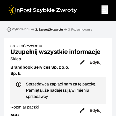
|
Szybkie Zwroty
Przesyłka zwrotna. Krok 2: Szczegóły zwrotu
Wybór sklepu
2.
Szczegóły zwrotu
3.
Podsumowanie
SZCZEGÓŁY ZWROTU
Uzupełnij wszystkie informacje
Sklep
Edytuj
Brandbook Services Sp. z o.o.
Sp. k.
Sprzedawca zapłaci nam za tę paczkę.
Pamiętaj, że nadajesz ją w imieniu
sprzedawcy.
Rozmiar paczki
Edytuj
Mała