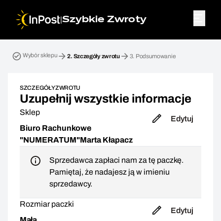
|
Szybkie Zwroty
Przesyłka zwrotna. Krok 2: Szczegóły zwrotu
Wybór sklepu
2.
Szczegóły zwrotu
3.
Podsumowanie
SZCZEGÓŁY ZWROTU
Uzupełnij wszystkie informacje
Sklep
Edytuj
Biuro Rachunkowe
"NUMERATUM"Marta Kłapacz
Sprzedawca zapłaci nam za tę paczkę.
Pamiętaj, że nadajesz ją w imieniu
sprzedawcy.
Rozmiar paczki
Edytuj
Mała