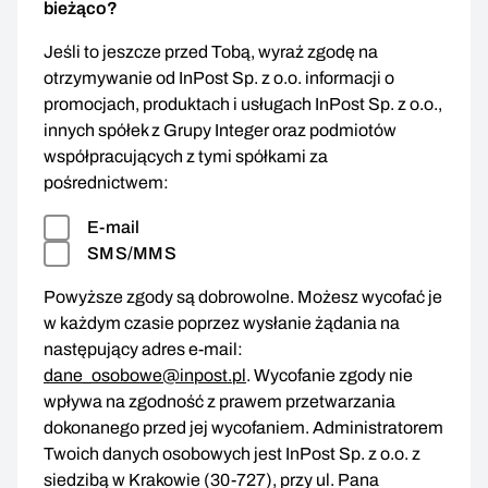
bieżąco?
Jeśli to jeszcze przed Tobą, wyraź zgodę na
otrzymywanie od InPost Sp. z o.o. informacji o
promocjach, produktach i usługach InPost Sp. z o.o.,
innych spółek z Grupy Integer oraz podmiotów
współpracujących z tymi spółkami za
pośrednictwem:
E-mail
SMS/MMS
Powyższe zgody są dobrowolne. Możesz wycofać je
w każdym czasie poprzez wysłanie żądania na
następujący adres e-mail:
dane_osobowe@inpost.pl
. Wycofanie zgody nie
wpływa na zgodność z prawem przetwarzania
dokonanego przed jej wycofaniem. Administratorem
Twoich danych osobowych jest InPost Sp. z o.o. z
siedzibą w Krakowie (30-727), przy ul. Pana