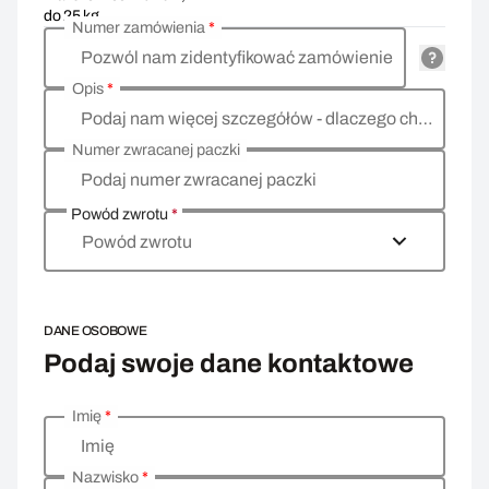
do 25 kg
Numer zamówienia
*
Pozwól nam zidentyfikować zamówienie
Opis
*
Podaj nam więcej szczegółów - dlaczego chcesz zwrócić towar, co jest powodem?
Numer zwracanej paczki
Podaj numer zwracanej paczki
Powód zwrotu
*
Powód zwrotu
DANE OSOBOWE
Podaj swoje dane kontaktowe
Imię
*
Wprowadź swoje dane osobowe
Imię
Nazwisko
*