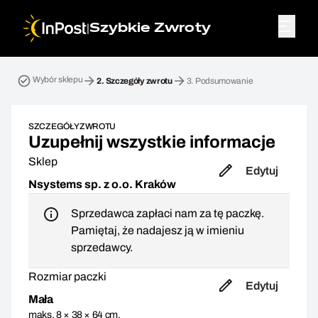
|
Szybkie Zwroty
Przesyłka zwrotna. Krok 2: Szczegóły zwrotu
Wybór sklepu
2.
Szczegóły zwrotu
3.
Podsumowanie
SZCZEGÓŁY ZWROTU
Uzupełnij wszystkie informacje
Sklep
Edytuj
Nsystems sp. z o.o. Kraków
Sprzedawca zapłaci nam za tę paczkę.
Pamiętaj, że nadajesz ją w imieniu
sprzedawcy.
Rozmiar paczki
Edytuj
Mała
maks. 8 × 38 × 64 cm,