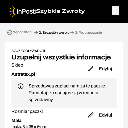
|
Szybkie Zwroty
Przesyłka zwrotna. Krok 2: Szczegóły zwrotu
Wybór sklepu
2.
Szczegóły zwrotu
3.
Podsumowanie
SZCZEGÓŁY ZWROTU
Uzupełnij wszystkie informacje
Sklep
Edytuj
Astratex.pl
Sprzedawca zapłaci nam za tę paczkę.
Pamiętaj, że nadajesz ją w imieniu
sprzedawcy.
Rozmiar paczki
Edytuj
Mała
maks. 8 × 38 × 64 cm,