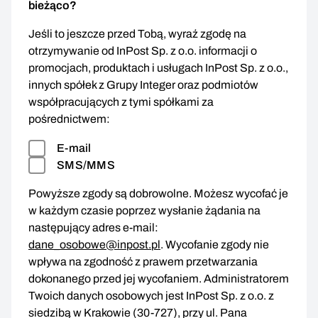
bieżąco?
Jeśli to jeszcze przed Tobą, wyraź zgodę na
otrzymywanie od InPost Sp. z o.o. informacji o
promocjach, produktach i usługach InPost Sp. z o.o.,
innych spółek z Grupy Integer oraz podmiotów
współpracujących z tymi spółkami za
pośrednictwem:
E-mail
SMS/MMS
Powyższe zgody są dobrowolne. Możesz wycofać je
w każdym czasie poprzez wysłanie żądania na
następujący adres e-mail:
dane_osobowe@inpost.pl
. Wycofanie zgody nie
wpływa na zgodność z prawem przetwarzania
dokonanego przed jej wycofaniem. Administratorem
Twoich danych osobowych jest InPost Sp. z o.o. z
siedzibą w Krakowie (30-727), przy ul. Pana