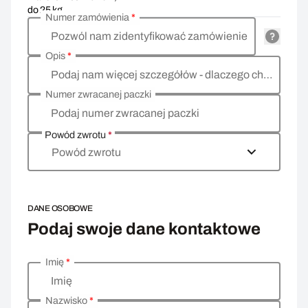
do 25 kg
Numer zamówienia
*
Pozwól nam zidentyfikować zamówienie
Opis
*
Podaj nam więcej szczegółów - dlaczego chcesz zwrócić towar, co jest powodem?
Numer zwracanej paczki
Podaj numer zwracanej paczki
Powód zwrotu
*
Powód zwrotu
DANE OSOBOWE
Podaj swoje dane kontaktowe
Imię
*
Wprowadź swoje dane osobowe
Imię
Nazwisko
*