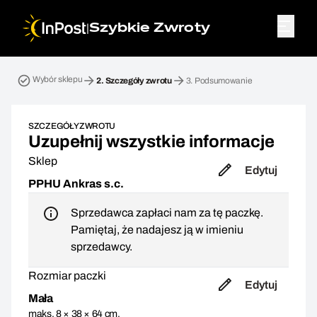
|
Szybkie Zwroty
Przesyłka zwrotna. Krok 2: Szczegóły zwrotu
Wybór sklepu
2.
Szczegóły zwrotu
3.
Podsumowanie
SZCZEGÓŁY ZWROTU
Uzupełnij wszystkie informacje
Sklep
Edytuj
PPHU Ankras s.c.
Sprzedawca zapłaci nam za tę paczkę.
Pamiętaj, że nadajesz ją w imieniu
sprzedawcy.
Rozmiar paczki
Edytuj
Mała
maks. 8 × 38 × 64 cm,