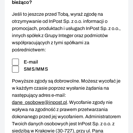
bieżąco?
Jeśli to jeszcze przed Tobą, wyraź zgodę na
otrzymywanie od InPost Sp. z o.o. informacji o
promocjach, produktach i usługach InPost Sp. z o.o.,
innych spółek z Grupy Integer oraz podmiotów
współpracujących z tymi spółkami za
pośrednictwem:
E-mail
SMS/MMS
Powyższe zgody są dobrowolne. Możesz wycofać je
w każdym czasie poprzez wysłanie żądania na
następujący adres e-mail:
dane_osobowe@inpost.pl
. Wycofanie zgody nie
wpływa na zgodność z prawem przetwarzania
dokonanego przed jej wycofaniem. Administratorem
Twoich danych osobowych jest InPost Sp. z o.o. z
siedzibą w Krakowie (30-727), przy ul. Pana