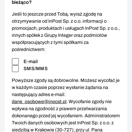
bieżąco?
Jeśli to jeszcze przed Tobą, wyraź zgodę na
otrzymywanie od InPost Sp. z o.o. informacji o
promocjach, produktach i usługach InPost Sp. z o.o.,
innych spółek z Grupy Integer oraz podmiotów
współpracujących z tymi spółkami za
pośrednictwem:
E-mail
SMS/MMS
Powyższe zgody są dobrowolne. Możesz wycofać je
w każdym czasie poprzez wysłanie żądania na
następujący adres e-mail:
dane_osobowe@inpost.pl
. Wycofanie zgody nie
wpływa na zgodność z prawem przetwarzania
dokonanego przed jej wycofaniem. Administratorem
Twoich danych osobowych jest InPost Sp. z o.o. z
siedzibą w Krakowie (30-727), przy ul. Pana