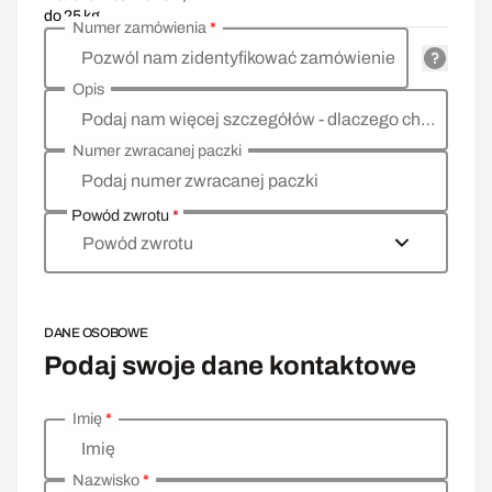
do 25 kg
Numer zamówienia
*
Pozwól nam zidentyfikować zamówienie
Opis
Podaj nam więcej szczegółów - dlaczego chcesz zwrócić towar, co jest powodem?
Numer zwracanej paczki
Podaj numer zwracanej paczki
Powód zwrotu
*
Powód zwrotu
DANE OSOBOWE
Podaj swoje dane kontaktowe
Imię
*
Wprowadź swoje dane osobowe
Imię
Nazwisko
*