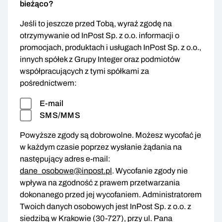
bieżąco?
Jeśli to jeszcze przed Tobą, wyraź zgodę na
otrzymywanie od InPost Sp. z o.o. informacji o
promocjach, produktach i usługach InPost Sp. z o.o.,
innych spółek z Grupy Integer oraz podmiotów
współpracujących z tymi spółkami za
pośrednictwem:
E-mail
SMS/MMS
Powyższe zgody są dobrowolne. Możesz wycofać je
w każdym czasie poprzez wysłanie żądania na
następujący adres e-mail:
dane_osobowe@inpost.pl
. Wycofanie zgody nie
wpływa na zgodność z prawem przetwarzania
dokonanego przed jej wycofaniem. Administratorem
Twoich danych osobowych jest InPost Sp. z o.o. z
siedzibą w Krakowie (30-727), przy ul. Pana