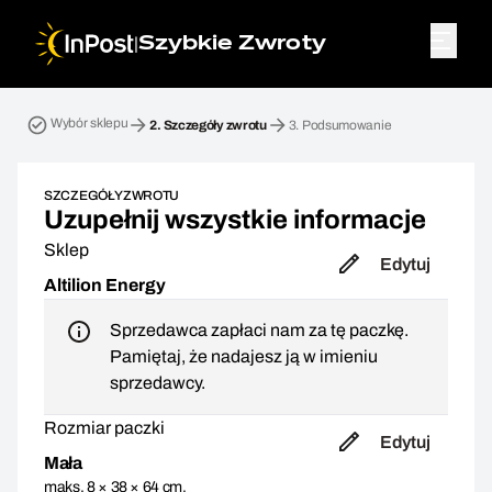
|
Szybkie Zwroty
Przesyłka zwrotna. Krok 2: Szczegóły zwrotu
Wybór sklepu
2.
Szczegóły zwrotu
3.
Podsumowanie
SZCZEGÓŁY ZWROTU
Uzupełnij wszystkie informacje
Sklep
Edytuj
Altilion Energy
Sprzedawca zapłaci nam za tę paczkę.
Pamiętaj, że nadajesz ją w imieniu
sprzedawcy.
Rozmiar paczki
Edytuj
Mała
maks. 8 × 38 × 64 cm,