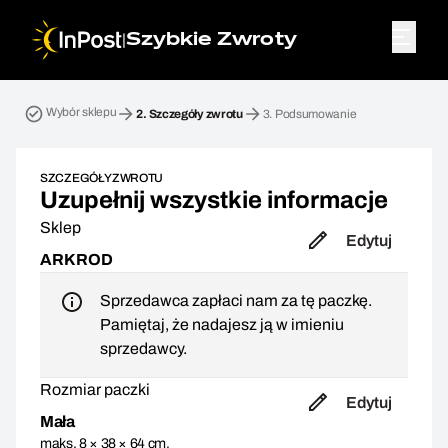
|
Szybkie Zwroty
Przesyłka zwrotna. Krok 2: Szczegóły zwrotu
Wybór sklepu
2.
Szczegóły zwrotu
3.
Podsumowanie
SZCZEGÓŁY ZWROTU
Uzupełnij wszystkie informacje
Sklep
Edytuj
ARKROD
Sprzedawca zapłaci nam za tę paczkę.
Pamiętaj, że nadajesz ją w imieniu
sprzedawcy.
Rozmiar paczki
Edytuj
Mała
maks. 8 × 38 × 64 cm,