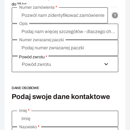
do 25 kg
Numer zamówienia
*
Pozwól nam zidentyfikować zamówienie
Opis
Podaj nam więcej szczegółów - dlaczego chcesz zwrócić towar, co jest powodem?
Numer zwracanej paczki
Podaj numer zwracanej paczki
Powód zwrotu
*
Powód zwrotu
DANE OSOBOWE
Podaj swoje dane kontaktowe
Imię
*
Wprowadź swoje dane osobowe
Imię
Nazwisko
*