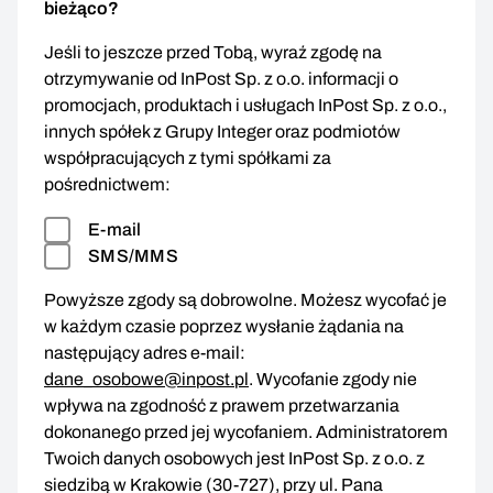
bieżąco?
Jeśli to jeszcze przed Tobą, wyraź zgodę na
otrzymywanie od InPost Sp. z o.o. informacji o
promocjach, produktach i usługach InPost Sp. z o.o.,
innych spółek z Grupy Integer oraz podmiotów
współpracujących z tymi spółkami za
pośrednictwem:
E-mail
SMS/MMS
Powyższe zgody są dobrowolne. Możesz wycofać je
w każdym czasie poprzez wysłanie żądania na
następujący adres e-mail:
dane_osobowe@inpost.pl
. Wycofanie zgody nie
wpływa na zgodność z prawem przetwarzania
dokonanego przed jej wycofaniem. Administratorem
Twoich danych osobowych jest InPost Sp. z o.o. z
siedzibą w Krakowie (30-727), przy ul. Pana