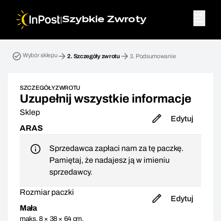
|
Szybkie Zwroty
Przesyłka zwrotna. Krok 2: Szczegóły zwrotu
Wybór sklepu
2.
Szczegóły zwrotu
3.
Podsumowanie
SZCZEGÓŁY ZWROTU
Uzupełnij wszystkie informacje
Sklep
Edytuj
ARAS
Sprzedawca zapłaci nam za tę paczkę.
Pamiętaj, że nadajesz ją w imieniu
sprzedawcy.
Rozmiar paczki
Edytuj
Mała
maks. 8 × 38 × 64 cm,