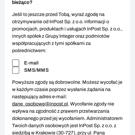
bieżąco?
Jeśli to jeszcze przed Tobą, wyraź zgodę na
otrzymywanie od InPost Sp. z o.o. informacji o
promocjach, produktach i usługach InPost Sp. z o.o.,
innych spółek z Grupy Integer oraz podmiotów
współpracujących z tymi spółkami za
pośrednictwem:
E-mail
SMS/MMS
Powyższe zgody są dobrowolne. Możesz wycofać je
w każdym czasie poprzez wysłanie żądania na
następujący adres e-mail:
dane_osobowe@inpost.pl
. Wycofanie zgody nie
wpływa na zgodność z prawem przetwarzania
dokonanego przed jej wycofaniem. Administratorem
Twoich danych osobowych jest InPost Sp. z o.o. z
siedzibą w Krakowie (30-727), przy ul. Pana