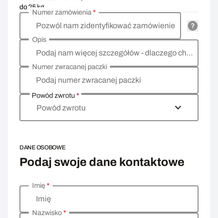
do 25 kg
Numer zamówienia
*
Pozwól nam zidentyfikować zamówienie
Opis
Podaj nam więcej szczegółów - dlaczego chcesz zwrócić towar, co jest powodem?
Numer zwracanej paczki
Podaj numer zwracanej paczki
Powód zwrotu
*
Powód zwrotu
DANE OSOBOWE
Podaj swoje dane kontaktowe
Imię
*
Wprowadź swoje dane osobowe
Imię
Nazwisko
*