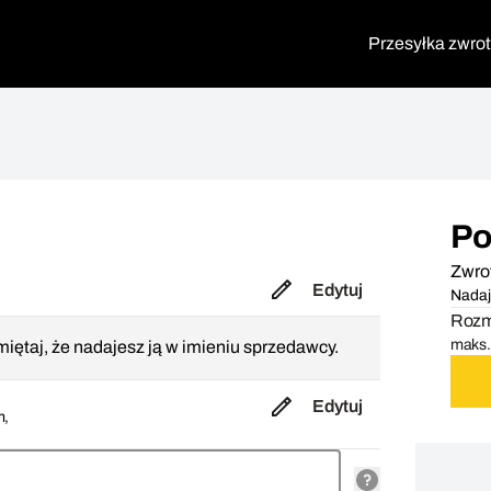
Przesyłka zwro
Po
Zwro
Edytuj
Nadaj
Rozmi
maks. 
iętaj, że nadajesz ją w imieniu sprzedawcy.
Edytuj
m,