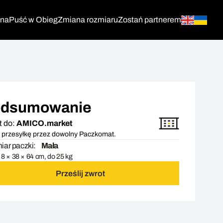
tna
Puść w Obieg
Zmiana rozmiaru
Zostań partnerem
dsumowanie
t do:
AMICO.market
 przesyłkę przez dowolny Paczkomat.
ar paczki:
Mała
8 × 38 × 64 cm, do 25 kg
Prześlij zwrot