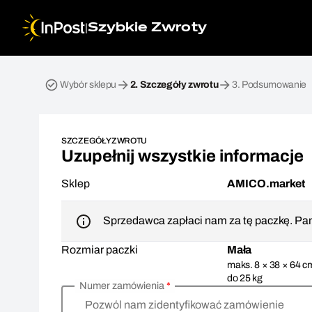
|
Szybkie Zwroty
Przesyłka zwrotna. Krok 2: Szczegóły zwrotu
Wybór sklepu
2.
Szczegóły zwrotu
3.
Podsumowanie
SZCZEGÓŁY ZWROTU
Uzupełnij wszystkie informacje
Sklep
AMICO.market
Sprzedawca zapłaci nam za tę paczkę. Pam
Rozmiar paczki
Mała
maks. 8 × 38 × 64 c
do 25 kg
Numer zamówienia
*
Pozwól nam zidentyfikować zamówienie