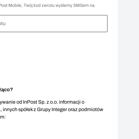
 InPost Mobile, Twój kod zwrotu wyślemy SMSem na
otu
eżąco?
wanie od InPost Sp. z o.o. informacji o
., innych spółek z Grupy Integer oraz podmiotów
em: