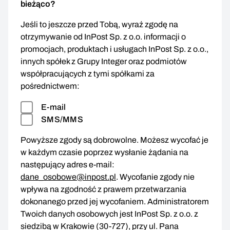
bieżąco?
Jeśli to jeszcze przed Tobą, wyraź zgodę na
otrzymywanie od InPost Sp. z o.o. informacji o
promocjach, produktach i usługach InPost Sp. z o.o.,
innych spółek z Grupy Integer oraz podmiotów
współpracujących z tymi spółkami za
pośrednictwem:
E-mail
SMS/MMS
Powyższe zgody są dobrowolne. Możesz wycofać je
w każdym czasie poprzez wysłanie żądania na
następujący adres e-mail:
dane_osobowe@inpost.pl
. Wycofanie zgody nie
wpływa na zgodność z prawem przetwarzania
dokonanego przed jej wycofaniem. Administratorem
Twoich danych osobowych jest InPost Sp. z o.o. z
siedzibą w Krakowie (30-727), przy ul. Pana