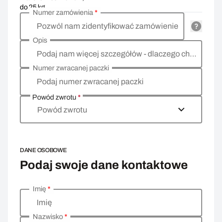
do 25 kg
Numer zamówienia
*
Pozwól nam zidentyfikować zamówienie
Opis
Podaj nam więcej szczegółów - dlaczego chcesz zwrócić towar, co jest powodem?
Numer zwracanej paczki
Podaj numer zwracanej paczki
Powód zwrotu
*
Powód zwrotu
DANE OSOBOWE
Podaj swoje dane kontaktowe
Imię
*
Wprowadź swoje dane osobowe
Imię
Nazwisko
*