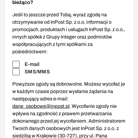
bieżąco?
Jeśli to jeszcze przed Tobą, wyraź zgodę na
otrzymywanie od InPost Sp. z o.o. informacji o
promocjach, produktach i usługach InPost Sp. z o.o.,
innych spółek z Grupy Integer oraz podmiotów
współpracujących z tymi spółkami za
pośrednictwem:
E-mail
SMS/MMS
Powyższe zgody są dobrowolne. Możesz wycofać je
w każdym czasie poprzez wysłanie żądania na
następujący adres e-mail:
dane_osobowe@inpost.pl
. Wycofanie zgody nie
wpływa na zgodność z prawem przetwarzania
dokonanego przed jej wycofaniem. Administratorem
Twoich danych osobowych jest InPost Sp. z o.o. z
siedzibą w Krakowie (30-727), przy ul. Pana