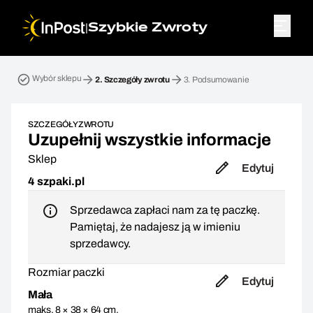
|
Szybkie Zwroty
Przesyłka zwrotna. Krok 2: Szczegóły zwrotu
Wybór sklepu
2.
Szczegóły zwrotu
3.
Podsumowanie
SZCZEGÓŁY ZWROTU
Uzupełnij wszystkie informacje
Sklep
Edytuj
4 szpaki.pl
Sprzedawca zapłaci nam za tę paczkę.
Pamiętaj, że nadajesz ją w imieniu
sprzedawcy.
Rozmiar paczki
Edytuj
Mała
maks. 8 × 38 × 64 cm,