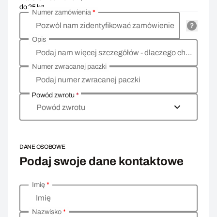
do 25 kg
Numer zamówienia
*
Pozwól nam zidentyfikować zamówienie
Opis
Podaj nam więcej szczegółów - dlaczego chcesz zwrócić towar, co jest powodem?
Numer zwracanej paczki
Podaj numer zwracanej paczki
Powód zwrotu
*
Powód zwrotu
DANE OSOBOWE
Podaj swoje dane kontaktowe
Imię
*
Wprowadź swoje dane osobowe
Imię
Nazwisko
*