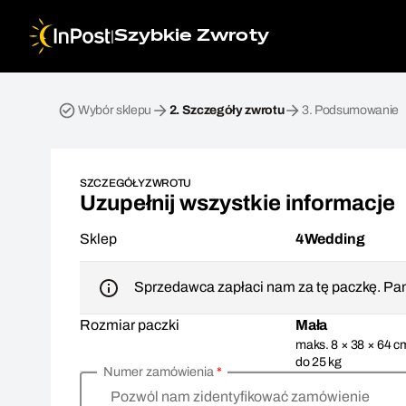
|
Szybkie Zwroty
Przesyłka zwrotna. Krok 2: Szczegóły zwrotu
Wybór sklepu
2.
Szczegóły zwrotu
3.
Podsumowanie
SZCZEGÓŁY ZWROTU
Uzupełnij wszystkie informacje
Sklep
4Wedding
Sprzedawca zapłaci nam za tę paczkę. Pam
Rozmiar paczki
Mała
maks. 8 × 38 × 64 c
do 25 kg
Numer zamówienia
*
Pozwól nam zidentyfikować zamówienie