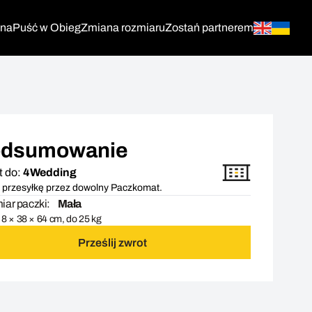
tna
Puść w Obieg
Zmiana rozmiaru
Zostań partnerem
dsumowanie
t do:
4Wedding
 przesyłkę przez dowolny Paczkomat.
ar paczki:
Mała
8 × 38 × 64 cm, do 25 kg
Prześlij zwrot