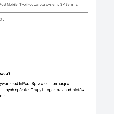
 InPost Mobile, Twój kod zwrotu wyślemy SMSem na
otu
eżąco?
wanie od InPost Sp. z o.o. informacji o
., innych spółek z Grupy Integer oraz podmiotów
em: