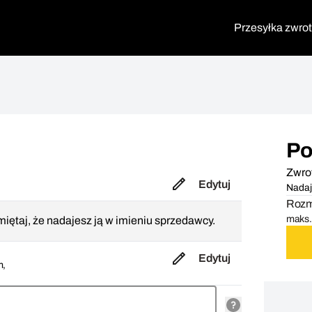
Przesyłka zwro
Po
Zwro
Edytuj
Nadaj
Rozmi
maks. 
iętaj, że nadajesz ją w imieniu sprzedawcy.
Edytuj
m,