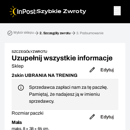
|
Szybkie Zwroty
Przesyłka zwrotna. Krok 2: Szczegóły zwrotu
Wybór sklepu
2.
Szczegóły zwrotu
3.
Podsumowanie
SZCZEGÓŁY ZWROTU
Uzupełnij wszystkie informacje
Sklep
Edytuj
2skin UBRANIA NA TRENING
Sprzedawca zapłaci nam za tę paczkę.
Pamiętaj, że nadajesz ją w imieniu
sprzedawcy.
Rozmiar paczki
Edytuj
Mała
maks. 8 × 38 × 64 cm,