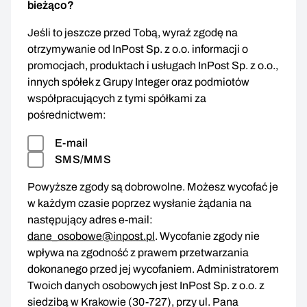
bieżąco?
Jeśli to jeszcze przed Tobą, wyraź zgodę na
otrzymywanie od InPost Sp. z o.o. informacji o
promocjach, produktach i usługach InPost Sp. z o.o.,
innych spółek z Grupy Integer oraz podmiotów
współpracujących z tymi spółkami za
pośrednictwem:
E-mail
SMS/MMS
Powyższe zgody są dobrowolne. Możesz wycofać je
w każdym czasie poprzez wysłanie żądania na
następujący adres e-mail:
dane_osobowe@inpost.pl
. Wycofanie zgody nie
wpływa na zgodność z prawem przetwarzania
dokonanego przed jej wycofaniem. Administratorem
Twoich danych osobowych jest InPost Sp. z o.o. z
siedzibą w Krakowie (30-727), przy ul. Pana