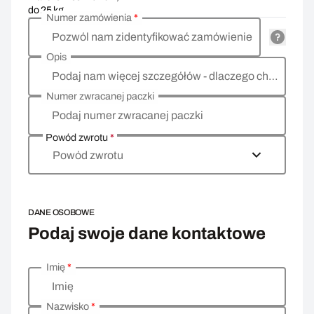
do 25 kg
Numer zamówienia
*
Pozwól nam zidentyfikować zamówienie
Opis
Podaj nam więcej szczegółów - dlaczego chcesz zwrócić towar, co jest powodem?
Numer zwracanej paczki
Podaj numer zwracanej paczki
Powód zwrotu
*
Powód zwrotu
DANE OSOBOWE
Podaj swoje dane kontaktowe
Imię
*
Wprowadź swoje dane osobowe
Imię
Nazwisko
*