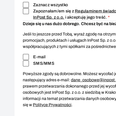
Zaznacz wszystko
Zapoznałam/em się z
Regulaminem świadcz
Zg
InPost Sp. z o.o.
i akceptuję jego treść.
*
Dzieje się u nas dużo dobrego. Chcesz być na bi
Jeśli to jeszcze przed Tobą, wyraź zgodę na otrzymy
promocjach, produktach i usługach InPost Sp. z o.o
współpracujących z tymi spółkami za pośrednictw
E-mail
SMS/MMS
Powyższe zgody są dobrowolne. Możesz wycofać je
następujący adres e-mail:
dane_osobowe@inpost.
prawem przetwarzania dokonanego przed jej wyco
osobowych jest InPost Sp. z o.o. z siedzibą w Krak
informacji na temat przetwarzania danych osobowy
się w
Polityce Prywatności
.