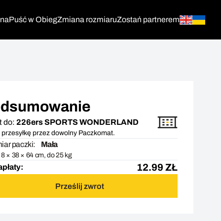
tna
Puść w Obieg
Zmiana rozmiaru
Zostań partnerem
dsumowanie
t do:
226ers SPORTS WONDERLAND
 przesyłkę przez dowolny Paczkomat.
ar paczki:
Mała
8 × 38 × 64 cm, do 25 kg
12.99
ZŁ
apłaty:
Prześlij zwrot