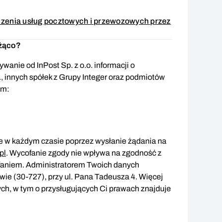
enia usług pocztowych i przewozowych przez
oda wymagana
eżąco?
wanie od InPost Sp. z o.o. informacji o
., innych spółek z Grupy Integer oraz podmiotów
em:
 w każdym czasie poprzez wysłanie żądania na
pl
. Wycofanie zgody nie wpływa na zgodność z
faniem. Administratorem Twoich danych
owie (30-727), przy ul. Pana Tadeusza 4. Więcej
ch, w tym o przysługujących Ci prawach znajduje