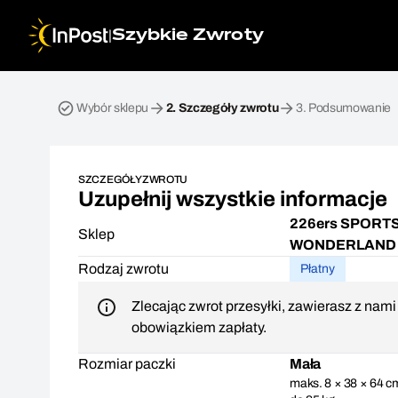
|
Szybkie Zwroty
Przesyłka zwrotna. Krok 2: Szczegóły zwrotu
Wybór sklepu
2.
Szczegóły zwrotu
3.
Podsumowanie
SZCZEGÓŁY ZWROTU
Uzupełnij wszystkie informacje
226ers SPORT
Sklep
WONDERLAND
Rodzaj zwrotu
Płatny
Zlecając zwrot przesyłki, zawierasz z nam
obowiązkiem zapłaty.
Rozmiar paczki
Mała
maks. 8 × 38 × 64 c