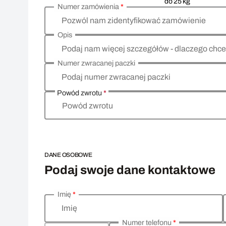
do 25 kg
Numer zamówienia
*
Pozwól nam zidentyfikować zamówienie
Opis
Podaj nam więcej szczegółów - dlaczego chce
Numer zwracanej paczki
Podaj numer zwracanej paczki
Powód zwrotu
*
Powód zwrotu
DANE OSOBOWE
Podaj swoje dane kontaktowe
Imię
*
Wprowadź swoje dane osobowe
Imię
Numer telefonu
*