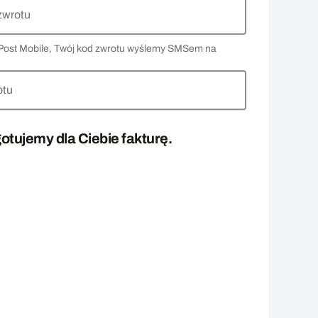
zwrotu
 InPost Mobile, Twój kod zwrotu wyślemy SMSem na
otu
otujemy dla Ciebie fakturę.