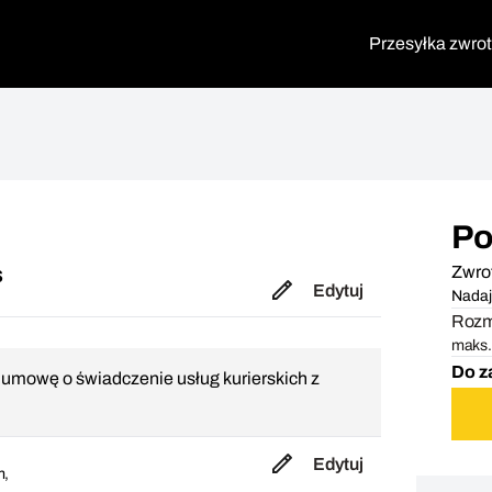
Przesyłka zwro
Po
Zwro
S
Edytuj
Nadaj
Rozmi
maks. 
Do z
i umowę o świadczenie usług kurierskich z
Edytuj
m,