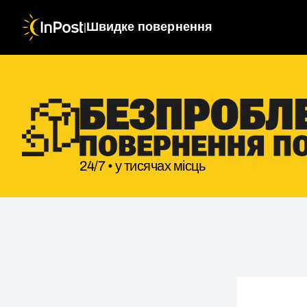
|
Швидке повернення
24/7 • у тисячах місць
Зворотна посилка. Крок 1: Деталі повернення