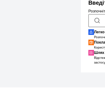
Введі
Розпочні
Легко
Розпоч
Покла
Користу
Шлях 
Відсте
застос