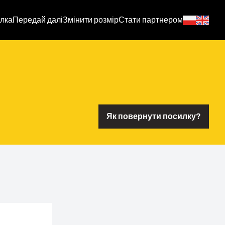
лка
Передай далі
Змінити розмір
Стати партнером
Як повернути посилку?