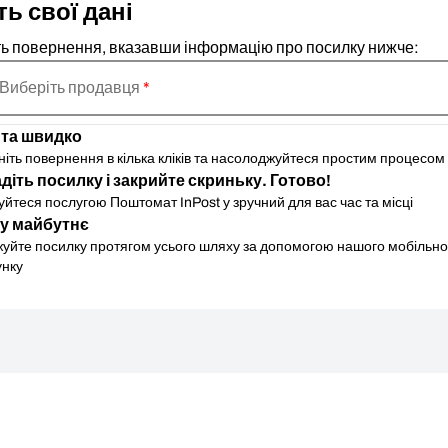
ть свої дані
ть повернення, вказавши інформацію про посилку нижче:
Виберіть продавця
*
 та швидко
ніть повернення в кілька кліків та насолоджуйтеся простим процесом
діть посилку і закрийте скриньку. Готово!
йтеся послугою Поштомат InPost у зручний для вас час та місці
у майбутнє
жуйте посилку протягом усього шляху за допомогою нашого мобільно
унку