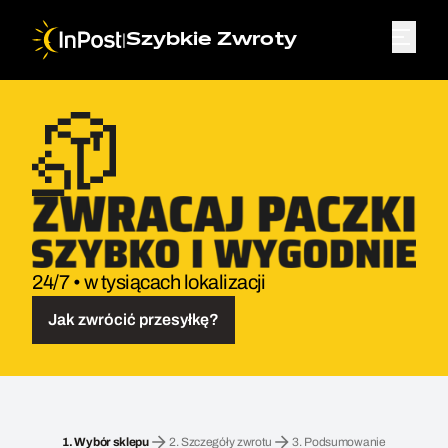
|
Szybkie Zwroty
24/7 • w tysiącach lokalizacji
Jak zwrócić przesyłkę?
Przesyłka zwrotna. Krok 1: Wybór sklepu
1.
Wybór sklepu
2.
Szczegóły zwrotu
3.
Podsumowanie