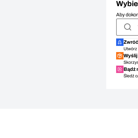
Wybie
Aby dokon
Zwróć 
Utwórz 
Wyśli
Skorzys
Bądź 
Śledź c