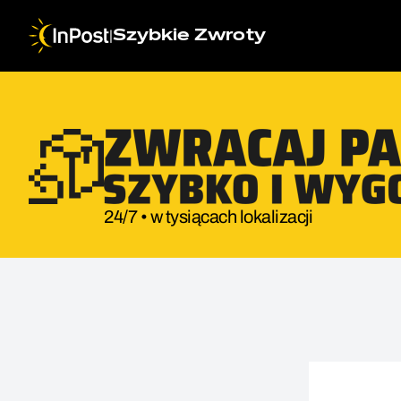
|
Szybkie Zwroty
24/7 • w tysiącach lokalizacji
Przesyłka zwrotna. Krok 1: Wybór sklepu