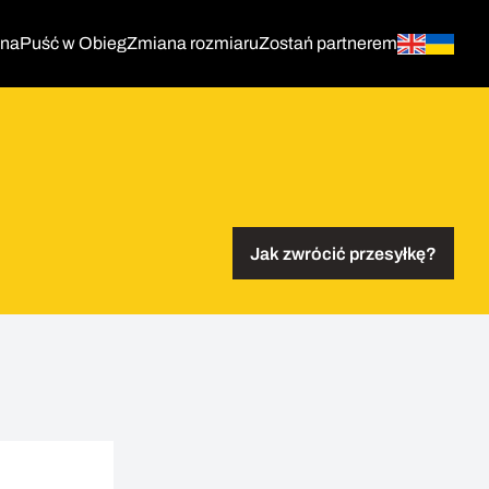
tna
Puść w Obieg
Zmiana rozmiaru
Zostań partnerem
Jak zwrócić przesyłkę?