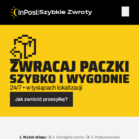
|
Szybkie Zwroty
24/7 • w tysiącach lokalizacji
Jak zwrócić przesyłkę?
Przesyłka zwrotna. Krok 1: Wybór sklepu
1.
Wybór sklepu
2.
Szczegóły zwrotu
3.
Podsumowanie